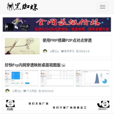
使用FRP搭建P2P点对点穿透
ღ軍尐ღ
技术学习
2024-1-6
好快Frp内网穿透映射桌面视图版
ღ軍尐ღ
个人作品
2023-9-12