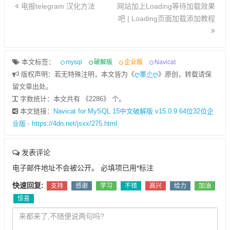
电报telegram 汉化方法
网站加上Loading等待加载效果
吧 | Loading页面加载添加教程
本文标签：
mysql
破解版
企业版
Navicat
版权声明：若无特殊注明，本文皆为《
ღ軍尐ღ
》原创，转载请保
留文章出处。
字数统计：本文共有 《2286》 个。
本文链接：
Navicat for MySQL 15中文破解版 v15.0.9 64位32位企
业版 - https://4dn.net/jsxx/275.html
发表评论
电子邮件地址不会被公开。
必填项已用
*
标注
快速回复:
支持
感谢
学习
不错
高兴
给力
加油
惊喜