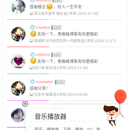
heizhizhu
感谢楼主
，好人一生平安
浙江省宁波市 电信
1年前 (2025-07-30)
ChaoKai
Lv.1
支持一下，黑蜘蛛博客有你更精彩
局域网 对方和您在同一内部网
2年前 (2024-12-17)
x495210
Lv.1
支持一下，黑蜘蛛博客有你更精彩
四川省 移动
2年前 (2024-11-28)
semtopher
Lv.1
感谢分享！
北京市 联通
2年前 (2024-03-04)
kertyu578
Lv.1
huifu,xiex
音乐播放器
江苏省苏州市 电信
3年前 (2024-02-21)
音乐，播放器，下载，播放，DJ，免