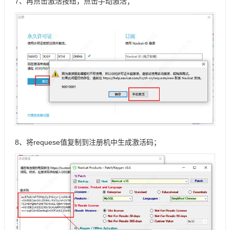
7、再点击激活按纽，点击手动激活；
8、将requese值复制到注册机中生成激活码；