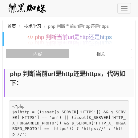
首页
技术学习
php 判断当前url是http还是https
php 判断当前url是http还是https
内容
相关
php 判断当前url是http还是https，代码如
下：
<?php 

$slhttp = ((isset($_SERVER['HTTPS']) && $_SERV
ER['HTTPS'] == 'on') || (isset($_SERVER['HTTP_
X_FORWARDED_PROTO']) && $_SERVER['HTTP_X_FORWA
RDED_PROTO'] == 'https')) ? 'https://' : 'htt
p://'; 
