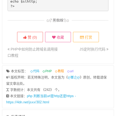
echo $slhttp;

?>
黑蜘蛛
赞 (
0
)
收藏
打赏
PHP中如何防止跨域名调用接
JS定时执行代码
口教程
本文标签：
代码
PHP
教程
url
版权声明：若无特殊注明，本文皆为《
ღ軍尐ღ
》原创，转载请保
留文章出处。
字数统计：本文共有 《242》 个。
本文链接：
php 判断当前url是http还是https -
https://4dn.net/jsxx/302.html