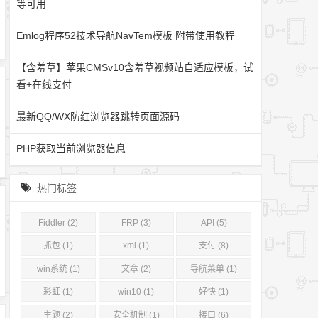
等可用
Emlog程序52技术导航NavTem模板 附带使用教程
【含羞草】苹果CMSv10含羞草视频站自适应模板，试
看+在线支付
最新QQ/WX防红浏览器跳转页面源码
PHP获取当前浏览器信息
热门标签
Fiddler (2)
FRP (3)
API (5)
抓包 (1)
xml (1)
支付 (8)
win系统 (1)
文章 (2)
导航菜单 (1)
彩虹 (1)
win10 (1)
好快 (1)
主题 (2)
安全机制 (1)
接口 (6)