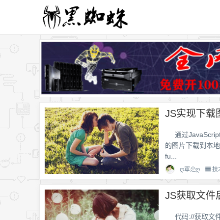
通过JavaSc
的图片下载到本地。直接
fu...
ღ軍尐ღ
技
JS获取文件
代码://获取文件后缀 f