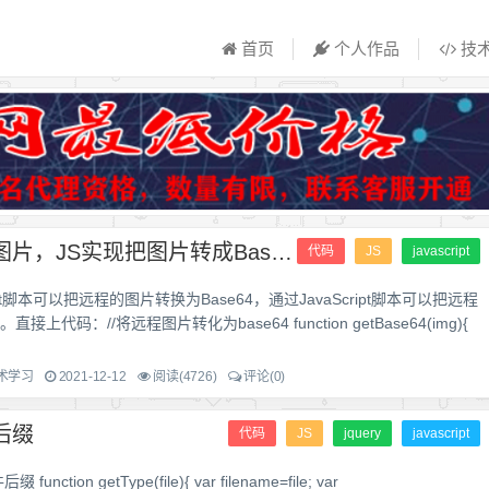
首页
个人作品
技
JS实现下载图片，JS实现把图片转成Base64
代码
JS
javascript
ript脚本可以把远程的图片转换为Base64，通过JavaScript脚本可以把远程
上代码：//将远程图片转化为base64 function getBase64(img){
术学习
2021-12-12
阅读(4726)
评论(0)
后缀
代码
JS
jquery
javascript
unction getType(file){ var filename=file; var