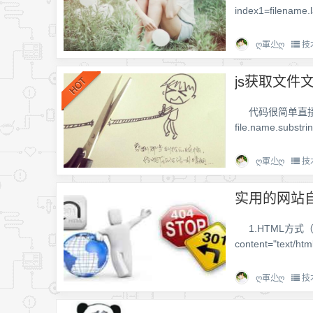
index1=filename.la
ღ軍尐ღ
技
js获取文件
代码很简单直接贴：
file.name.substrin
ღ軍尐ღ
技
实用的网站
1.HTML方式（可
content="text/html
ღ軍尐ღ
技