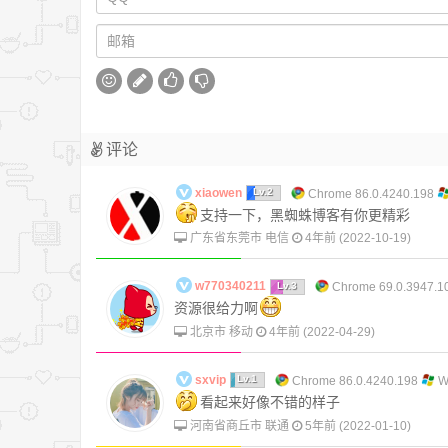
ftp_nb_fput()Stores a file from an open
file to the FTP server (non-blocking)-
ftp_nb_put()存储一个文件至 FTP 服务
器（non-blocking）-
评论
xiaowen
Lv.2
Chrome 86.0.4240.198
支持一下，黑蜘蛛博客有你更精彩
广东省东莞市 电信
4年前 (2022-10-19)
w770340211
Lv.3
Chrome 69.0.3947.1
资源很给力啊
北京市 移动
4年前 (2022-04-29)
sxvip
Lv.1
Chrome 86.0.4240.198
W
看起来好像不错的样子
河南省商丘市 联通
5年前 (2022-01-10)