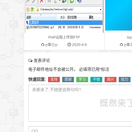
$ftp_user, $ftp_pass); if ((!$conn_id) ||
(!$login_result)) { echo "不能连接到用户
名是" . $ftp_user . "的服务器" .
$ftp_server . ""; exit; }上传文件：
$source_file = $filepath . $randname; //
PHP远程上传到FTP
l
源地址 $destination_file =
ღ軍尐ღ
2020-4-6
ღ軍
"wwwroot/uploads/".basename($source_file);
//目标地址 $upload = ftp_put($conn_id,
发表评论
$destination_file, $source_file,
电子邮件地址不会被公开。
必填项已用
*
标注
FTP_BINARY) or die("Couldn't connect
to $ftp_server"); if (!$upload) { echo
快速回复:
支持
感谢
学习
不错
高兴
给力
"FTP 上传失败"; } else { echo "<script
type='text/javascript'>alert('成功上传文
件".$source_file."');history.back();
</script>"; } ftp_close($conn_id);FTP中
文API： 参数描述默认值ftp_pasv()返回
当前 FTP 被动模式是否打开-ftp_fput()上
传一个已经打开的文件到 FTP 服务器-