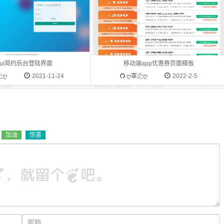
ayui简约后台登陆界面
移动端app优惠券页面模板
尐ღ
2021-11-24
ღ軍尐ღ
2022-2-5
加油
惊喜