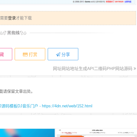
需要
登录
才能下载
黑蜘蛛
藏
打赏
分享
网址网站地址生成API二维码PHP网站源码
载请保留文章出处。
移动端app优惠券页面模板
音乐门户 - https://4dn.net/web/152.html