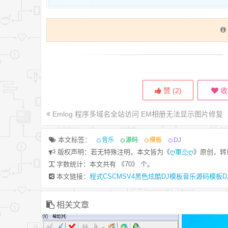
赞 (
2
)
收
Emlog 程序多域名全站访问 EM相册无法显示图片修复
本文标签：
音乐
源码
模板
DJ
版权声明：若无特殊注明，本文皆为《
ღ軍尐ღ
》原创，转
本文介绍了项目中常用的PHP远程上传文
效果图
字数统计：本文共有 《70》 个。
件到ftp。效果图： 远程连接到FTP服务
本文链接：
程式CSCMSV4黑色炫酷DJ模板音乐源码模板DJ源码模板DJ
器：$ftp_server = "192.168.168.1";//服
务器ip $ftp_user = ""; $ftp_pass = "";
$conn_id = ftp_connect($ftp_server) or
相关文章
die("不能链接到服务器 $ftp_server");
$login_result = ftp_login($conn_id,