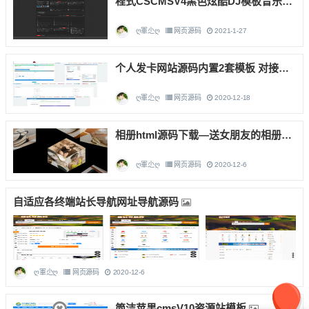
程式CSCMSV4黑色炫酷DJ模板音乐源码模板DJ源码模板DJ音乐门户
ღ軍尐ღ
网页源码
2021-1-27
个人发卡网站源码内置2套模板 对接码支付
ღ軍尐ღ
网页源码
2020-12-18
相册html源码下载—送女朋友的相册表白源码
ღ軍尐ღ
网页源码
2020-12-6
自适应各终端站长导航网址导航源码
ღ軍尐ღ
网页源码
2020-12-6
简洁苹果cmsV10资源站模板