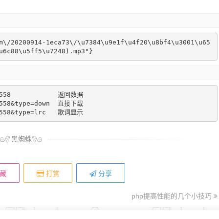
m\/20200914-1eca73\/\u7384\u9e1f\u4f20\u8bf4\u3001\u65
u6c88\u5ff5\u7248).mp3"}
6558            返回数据

6558&type=down  直接下载

96558&type=lrc   歌词显示
黑蜘蛛
藏
打赏
分享
php提高性能的几个小技巧