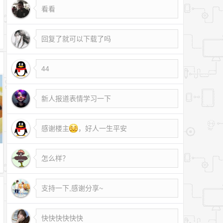
看看
回复了就可以下载了吗
44
新人报道表情学习一下
感谢楼主
，好人一生平安
怎么样？
支持一下,感谢分享~
6960
快快快快快快