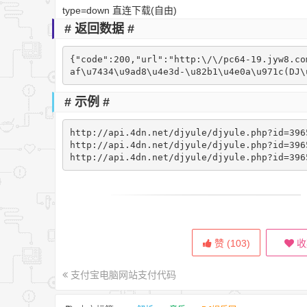
type=down 直连下载(自由)
# 返回数据 #
{"code":200,"url":"http:\/\/pc64-19.jyw8.co
af\u7434\u9ad8\u4e3d-\u82b1\u4e0a\u971c(DJ\
# 示例 #
http://api.4dn.net/djyule/djyule.php?id=39
http://api.4dn.net/djyule/djyule.php?id=39
http://api.4dn.net/djyule/djyule.php?id=3
赞 (
103
)
收
支付宝电脑网站支付代码