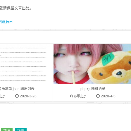
载请保留文章出处。
近在写播放器的时候需要写歌
binduyan()随机语录API请求方式
千千音乐的来做了演示为了方
#Method: Get# 请求地址
98.html
音乐的手机版来写的，缺点就
#http://api.4dn.net/yan/index.php# 参数
0首音乐。php代码：$url =
#charset//字符编码（gbk/utf-8）
.taihe.com/songlist/566986960';
encode//返回类型（text/js/json）# 返回
tUrl($url, 3); //远程访问
数据 #js输出：function binduyan()
"},"songlist":(.*),"body":
{document.write('');}# 备注 #js调用举例:
m"/iU', $str, $json); //标题
<script
]
src="http://api.4dn.net/yan/index.php?
code($json[1]); $arrs =
encode=js"></script>js输出举例:<div>
ach ($obj as $unit){
<script>binduyan()</script></div># 示例
 $unit->title; $arr['author'] =
#http://api.4dn.net/yan/index.php?
乐歌单 json 输出列表
php+js随机语录
; $arr['song_id'] = $unit-
charset=utf-
尐ღ
2020-3-26
ღ軍尐ღ
2020-4-5
r['pic_radio'] = $unit-
8http://api.4dn.net/yan/index.php?
arrs[] = $arr; } echo
encode=js
($arrs,JSON_PRETTY_PRINT);http://music.taihe.com/songlist/56698
 管理员设置 回复 可见隐藏
加油
惊喜