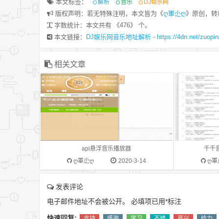
本文标签：
解析
音乐
DJ娱乐网
版权声明：若无特殊注明，本文皆为《
ღ軍尐ღ
》原创，转
疫情期间闲的没事搭建了博客，在扒壳的
效果图：最
字数统计：本文共有 《476》 个。
时候又发现这个悬浮音乐播放器不错，然
单添加就拿
本文链接：
DJ娱乐网音乐地址解析 - https://4dn.net/zuopin/
而又寻思着把播放器也同时给拿下，都怪
便就拿千千
手痒，请原始作者见谅。废话不多说先上
是只能获取10
图吧！效果图： 1.0 版本详情：此悬浮播
'http://music
相关文章
放器已经整合至博客站点里管理方便。目
$str=str_Ge
前功能如下1、在http://4dn.net/?
preg_match('/
user&player博客里直接创建悬浮播放器
{"comment_nu
2、添加分类 添加音乐 修改音乐 修改播
$CD_name[1
放器参数3、播放器参数包括；选择歌单
$obj=json_de
自动播放 播放模式 显示名称 站点名
array(); fore
称 欢迎语句 模糊背景 飘动音符 默认音
$arr['title'] =
api悬浮音乐播放器
千千音
量 默认专辑 显示歌词 几秒弹出4、快速
$unit->author
ღ軍尐ღ
2020-3-14
ღ軍
添加音乐：新增网易 百度 快速一键添加
>song_id; $ar
如网易地址：
>pic_radio; $
发表评论
https://music.163.com/#/song?
json_encode
电子邮件地址不会被公开。
必填项已用
*
标注
id=1411358329百度地址：
歌单链接地址
http://music.taihe.com/song/9317725、
内容
快速回复:
支持
感谢
学习
不错
高兴
给力