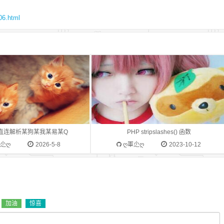
ken=唯一密钥id是歌曲
stripslashes("Who\'s Peter Griffin?"); ?>
6.html
3CC810BB62D28505AE1510C329Ftype
定义和用法stripslashes() 函数删除
wy/kw/qqtype=kg响应结果说
由 addslashes() 函数添加的反斜杠。提
填描述codenumber是状
示：该函数可用于清理从数据库中或者从
/0失败msgString是状态
HTML 表单中取回的数据。
aobject是歌曲信息，失败为
ng是歌曲地址typestring是歌曲
Int是歌曲文件大小brInt是歌
示例：数据
usic.4dn.net/api/v2/url?
4a3a3964b4fc9068efd9e655ba32&id=D95AE3CC810BB62D28505AE1
直连解析某狗某我某易某Q
PHP stripslashes() 函数
g": "获取成功", "data": {
軍尐ღ
2026-5-8
ღ軍尐ღ
2023-10-12
sandroid.kugou.com\/202504072105\/34a44d9682811c9afea0327932774
, "size": 5242234, "br":
: 200 }
加油
惊喜