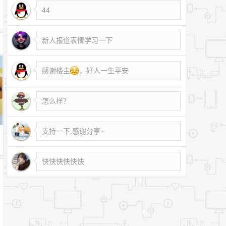
44
新人报道表情学习一下
感谢楼主
，好人一生平安
怎么样？
510C329F&type=kg
支持一下,感谢分享~
快快快快快快
3fa\/v3\/d95ae3cc810bb62d28505ae1510c329f\/yp\/full\/ap1005_us0