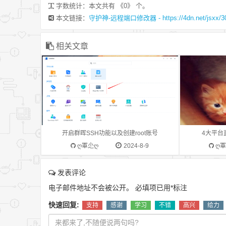
字数统计：本文共有 《0》 个。
SSH控制面板–》 终端机和SNMP ==》
是唯一密钥to
本文链接：
守护神-远程端口修改器 - https://4dn.net/jsxx/30
启动SSH功能，并设置端口保存。第二
idid=D95AE
步，开启root账号第一次登录使用你平常
是local/kg/
登录的群晖账号。登录ssh==》sudo -i
明：名称类型必
相关文章
（切换root用户，提示输入用户密码）
态码：200成功
==》 synouser --setpw root 密码 （设置
对应描述dat
root密码）。切换最高权限账号命令：
空 urlstri
sudo -i注意上面命令后，输入的是你当
格式类型size
前登录的账号的密码设置root密码命令：
曲音质请求
synouser --setpw root 你的密码还需要
源： https://m
设置 PermitRootLogin vi
token=bba5
开启群晖SSH功能以及创建root账号
4大平台
/etc/ssh/sshd_config找到这一行
返回示例：{ "ms
ღ軍尐ღ
2024-8-9
ღ
#PermitRootLogin prohibit-password并
"url":
修改为PermitRootLogin yes按i键，进入
"http:\/\/f
发表评论
编辑模式；按Esc键退出编辑模式；然后
"type": "mp3"
电子邮件地址不会被公开。
必填项已用
*
标注
输入:wq保存退出；输入:q!放弃保存。保
128 }, "code"
存退出后需要重启群晖生效。reboot
快速回复:
支持
感谢
学习
不错
高兴
给力