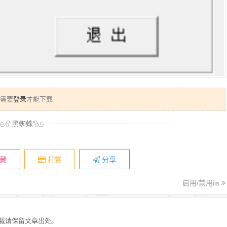
需要
登录
才能下载
黑蜘蛛
藏
打赏
分享
启用/禁用iis
载请保留文章出处。
：名称必填描述示例token
删除反斜杠：<?php echo