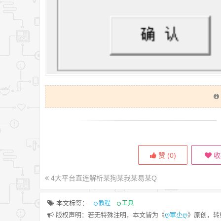
赞 (
0
)
收
4大平台直连解析某狗某我某易某Q
本文标签：
教程
工具
版权声明：若无特殊注明，本文皆为《
ღ軍尐ღ
》原创，转
以DS918+ 的7.2版本为例第一步，开启
请求参数说明