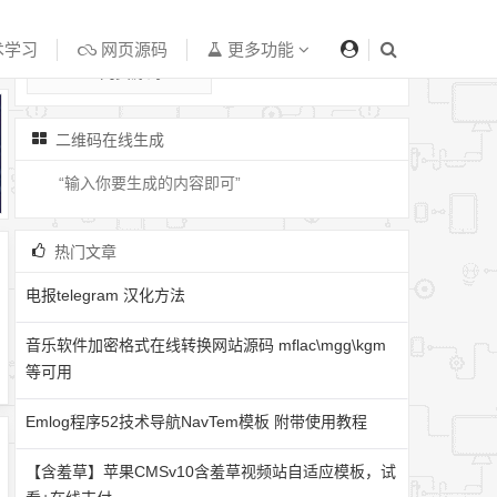
技术学习
个人作品
术学习
网页源码
更多功能
网页源码
二维码在线生成
热门文章
电报telegram 汉化方法
音乐软件加密格式在线转换网站源码 mflac\mgg\kgm
等可用
Emlog程序52技术导航NavTem模板 附带使用教程
【含羞草】苹果CMSv10含羞草视频站自适应模板，试