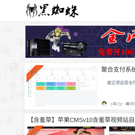
聚合支付系
能正常运营全开
ღ軍尐ღ
网