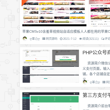
苹果CMSv10含羞草视频站自适应模板人人都在用的苹果CM
ღ軍尐ღ
网页源码
2021-7-12
阅读(32111)
评论
资源简介微信
义支付页面，输入
铺，各个店铺自定
义...
ღ軍尐ღ
网
第三方支付
资源简介前台带