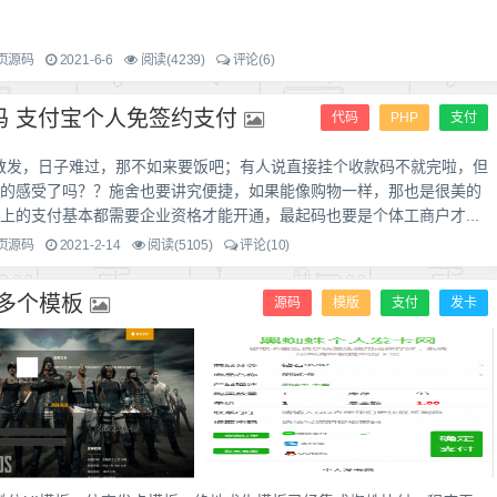
页源码
2021-6-6
阅读(4239)
评论(6)
码 支付宝个人免签约支付
代码
PHP
支付
散发，日子难过，那不如来要饭吧；有人说直接挂个收款码不就完啦，但
的感受了吗？？施舍也要讲究便捷，如果能像购物一样，那也是很美的
线上的支付基本都需要企业资格才能开通，最起码也要是个体工商户才...
页源码
2021-2-14
阅读(5105)
评论(10)
多个模板
源码
模版
支付
发卡