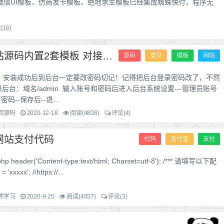
微信UI模板、仿商发卡模板、绝地求生模板已经集成蜘蛛快付，程序无
(16)
个人发卡网站源码内置2套模板 对接码支付
源码
支付
模板
网站
：安装成功后到后台一定要改密码切记！记得把后台登录密码改了，不然
后台：域名/admin 输入账号和密码后进入后台系统设置---管理员账号
密码--保存后--退...
页源码
2020-12-18
阅读(4808)
评论(4)
网站支付代码
代码
支付宝
支付
eader('Content-type:text/html; Charset=utf-8'); /*** 请填写以下配
'xxxxx'; //https://...
术学习
2020-9-25
阅读(4057)
评论(3)