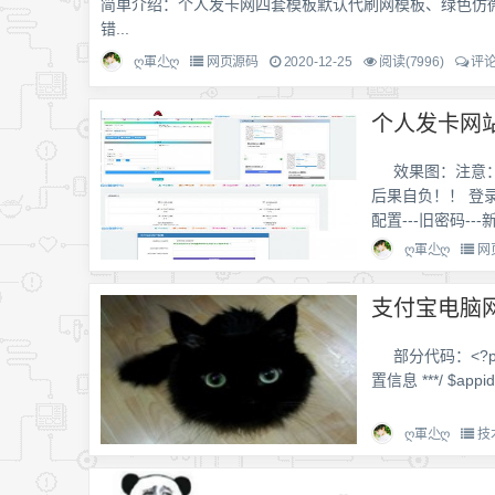
简单介绍：个人发卡网四套模板默认代刷网模板、绿色仿
错...
ღ軍尐ღ
网页源码
2020-12-25
阅读(7996)
评论
效果图：注意
后果自负！！ 登录
配置---旧密码---新
ღ軍尐ღ
网
支付宝电脑
部分代码：<?php h
置信息 ***/ $appid = 
ღ軍尐ღ
技