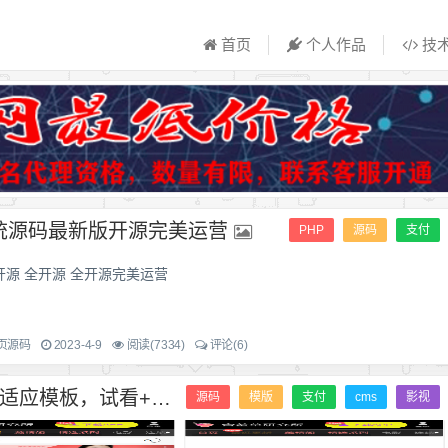
首页
个人作品
技
统源码最新版开源完美运营
PHP
源码
支付
源 全开源 全开源完美运营
页源码
2023-4-9
阅读(7334)
评论(6)
【含羞草】苹果CMSv10含羞草视频站自适应模板，试看+在线支付
源码
模版
支付
cms
影视