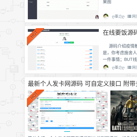
果图
ღ軍尐ღ
网
在线要饭源
源码介绍疫情
是，你考虑施舍人
一件事情；BUT
ღ軍尐ღ
网
最新个人发卡网源码 可自定义接口 附带